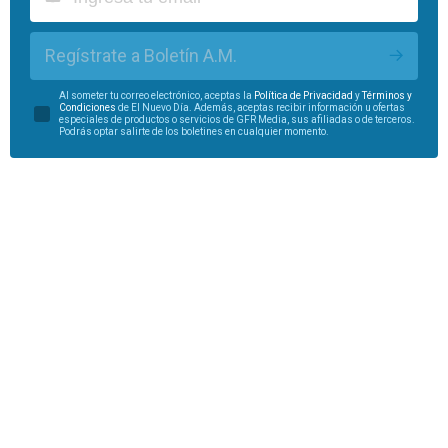
Regístrate a Boletín A.M.
Al someter tu correo electrónico, aceptas la
Política de Privacidad
y
Términos y
Condiciones
de El Nuevo Día. Además, aceptas recibir información u ofertas
especiales de productos o servicios de GFR Media, sus afiliadas o de terceros.
Podrás optar salirte de los boletines en cualquier momento.