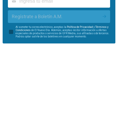
Regístrate a Boletín A.M.
Al someter tu correo electrónico, aceptas la
Política de Privacidad
y
Términos y
Condiciones
de El Nuevo Día. Además, aceptas recibir información u ofertas
especiales de productos o servicios de GFR Media, sus afiliadas o de terceros.
Podrás optar salirte de los boletines en cualquier momento.