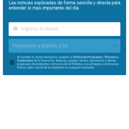
Las noticias explicadas de forma sencilla y directa para
entender lo más importante del día.
Regístrate a Boletín A.M.
Al someter tu correo electrónico, aceptas la
Política de Privacidad
y
Términos y
Condiciones
de El Nuevo Día. Además, aceptas recibir información u ofertas
especiales de productos o servicios de GFR Media, sus afiliadas o de terceros.
Podrás optar salirte de los boletines en cualquier momento.