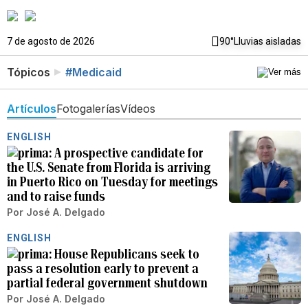
7 de agosto de 2026
90°
Lluvias aisladas
Tópicos
#Medicaid
Artículos
Fotogalerías
Vídeos
ENGLISH
A prospective candidate for
the U.S. Senate from Florida is arriving
in Puerto Rico on Tuesday for meetings
and to raise funds
Por
José A. Delgado
ENGLISH
House Republicans seek to
pass a resolution early to prevent a
partial federal government shutdown
Por
José A. Delgado