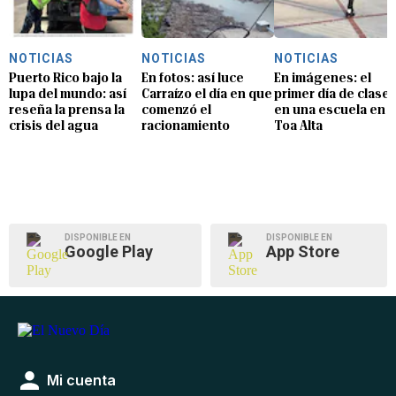
NOTICIAS
NOTICIAS
NOTICIAS
Puerto Rico bajo la
En fotos: así luce
En imágenes: el
lupa del mundo: así
Carraízo el día en que
primer día de clase
reseña la prensa la
comenzó el
en una escuela en
crisis del agua
racionamiento
Toa Alta
DISPONIBLE EN
DISPONIBLE EN
Google Play
App Store
Mi cuenta