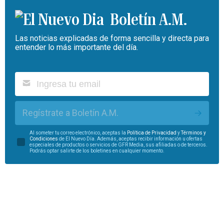
Boletín A.M.
Las noticias explicadas de forma sencilla y directa para
entender lo más importante del día.
Regístrate a Boletín A.M.
Al someter tu correo electrónico, aceptas la
Política de Privacidad
y
Términos y
Condiciones
de El Nuevo Día. Además, aceptas recibir información u ofertas
especiales de productos o servicios de GFR Media, sus afiliadas o de terceros.
Podrás optar salirte de los boletines en cualquier momento.