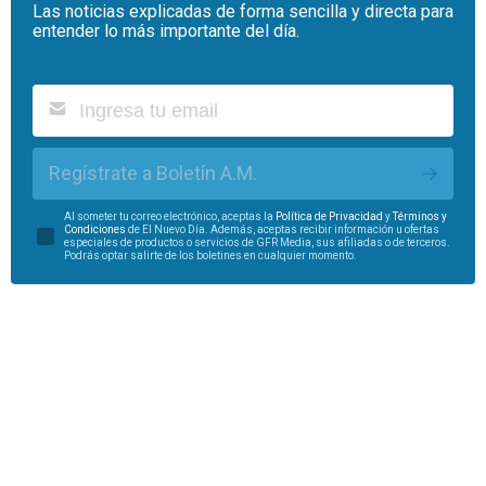
Las noticias explicadas de forma sencilla y directa para
entender lo más importante del día.
Regístrate a Boletín A.M.
Al someter tu correo electrónico, aceptas la
Política de Privacidad
y
Términos y
Condiciones
de El Nuevo Día. Además, aceptas recibir información u ofertas
especiales de productos o servicios de GFR Media, sus afiliadas o de terceros.
Podrás optar salirte de los boletines en cualquier momento.