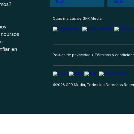
omos?
s
Otras marcas de GFR Media
 hoy
oncursos
io
nfiar en
Política de privacidad
Términos y condicion
©
2026
GFR Media, Todos los Derechos Rese