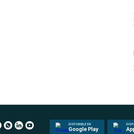
DISPONIBLE EN
DISP
Google Play
Ap