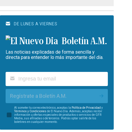
DE LUNES A VIERNES
Boletín A.M.
Las noticias explicadas de forma sencilla y
directa para entender lo más importante del día.
Regístrate a Boletín A.M.
Al someter tu correo electrónico, aceptas la
Política de Privacidad
y
Términos y Condiciones
de El Nuevo Día. Además, aceptas recibir
información u ofertas especiales de productos o servicios de GFR
Media, sus afiliadas o de terceros. Podrás optar salirte de los
boletines en cualquier momento.