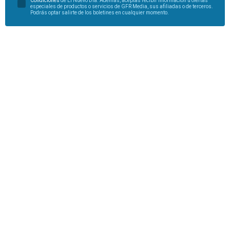
Condiciones
de El Nuevo Día. Además, aceptas recibir información u ofertas
especiales de productos o servicios de GFR Media, sus afiliadas o de terceros.
Podrás optar salirte de los boletines en cualquier momento.