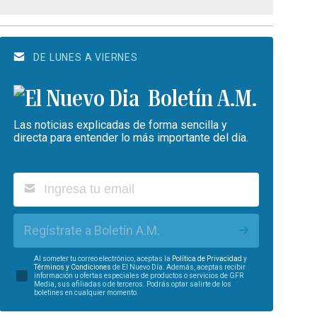
DE LUNES A VIERNES
Boletín A.M.
Las noticias explicadas de forma sencilla y
directa para entender lo más importante del día.
Regístrate a Boletín A.M.
Al someter tu correo electrónico, aceptas la
Política de Privacidad
y
Términos y Condiciones
de El Nuevo Día. Además, aceptas recibir
información u ofertas especiales de productos o servicios de GFR
Media, sus afiliadas o de terceros. Podrás optar salirte de los
boletines en cualquier momento.