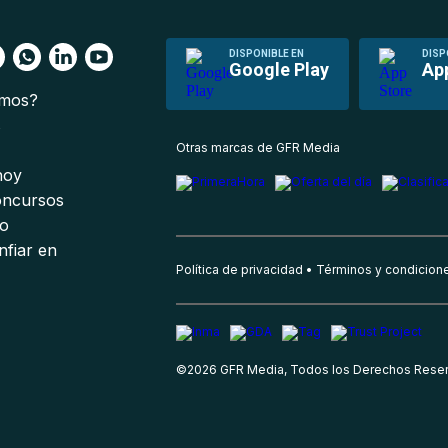
DISPONIBLE EN
DISP
Google Play
Ap
omos?
s
Otras marcas de GFR Media
 hoy
oncursos
io
nfiar en
Política de privacidad
Términos y condicion
©
2026
GFR Media, Todos los Derechos Rese