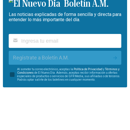
Boletín A.M.
Las noticias explicadas de forma sencilla y directa para
entender lo más importante del día.
Regístrate a Boletín A.M.
Al someter tu correo electrónico, aceptas la
Política de Privacidad
y
Términos y
Condiciones
de El Nuevo Día. Además, aceptas recibir información u ofertas
especiales de productos o servicios de GFR Media, sus afiliadas o de terceros.
Podrás optar salirte de los boletines en cualquier momento.