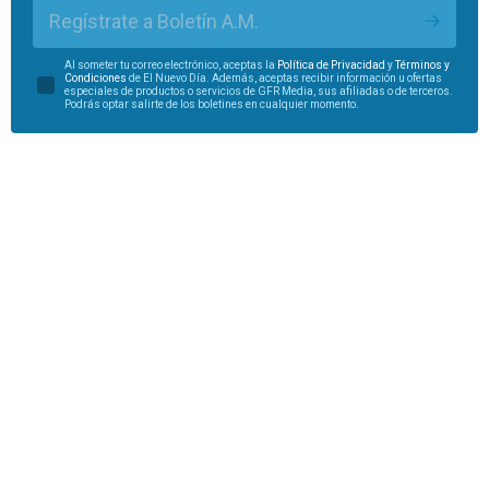
Regístrate a Boletín A.M.
Al someter tu correo electrónico, aceptas la
Política de Privacidad
y
Términos y
Condiciones
de El Nuevo Día. Además, aceptas recibir información u ofertas
especiales de productos o servicios de GFR Media, sus afiliadas o de terceros.
Podrás optar salirte de los boletines en cualquier momento.