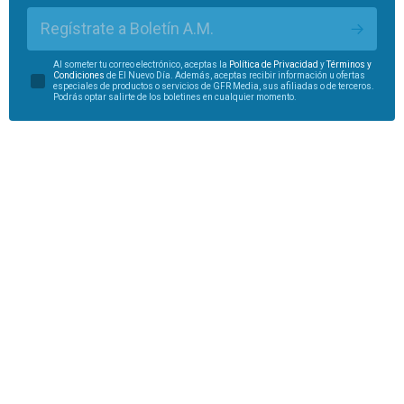
Regístrate a Boletín A.M.
Al someter tu correo electrónico, aceptas la
Política de Privacidad
y
Términos y
Condiciones
de El Nuevo Día. Además, aceptas recibir información u ofertas
especiales de productos o servicios de GFR Media, sus afiliadas o de terceros.
Podrás optar salirte de los boletines en cualquier momento.