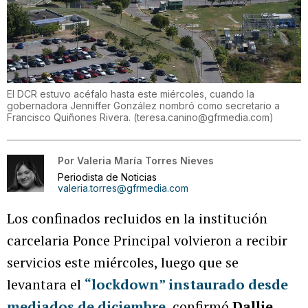
El DCR estuvo acéfalo hasta este miércoles, cuando la
gobernadora Jenniffer González nombró como secretario a
Francisco Quiñones Rivera.
(
teresa.canino@gfrmedia.com
)
Por
Valeria María Torres Nieves
Periodista de Noticias
valeria.torres@gfrmedia.com
Los confinados recluidos en la institución
carcelaria Ponce Principal volvieron a recibir
servicios este miércoles, luego que se
levantara el
“lockdown” instaurado desde
mediados de diciembre
, confirmó
Dallie