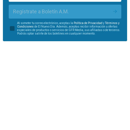
Regístrate a Boletín A.M.
Al someter tu correo electrónico, aceptas la
Política de Privacidad
y
Términos y
Condiciones
de El Nuevo Día. Además, aceptas recibir información u ofertas
especiales de productos o servicios de GFR Media, sus afiliadas o de terceros.
Podrás optar salirte de los boletines en cualquier momento.