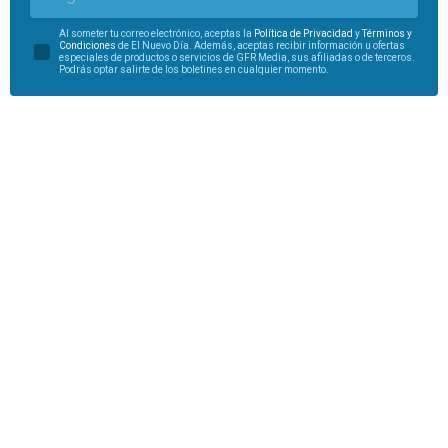
Al someter tu correo electrónico, aceptas la
Política de Privacidad
y
Términos y
Condiciones
de El Nuevo Día. Además, aceptas recibir información u ofertas
especiales de productos o servicios de GFR Media, sus afiliadas o de terceros.
Podrás optar salirte de los boletines en cualquier momento.