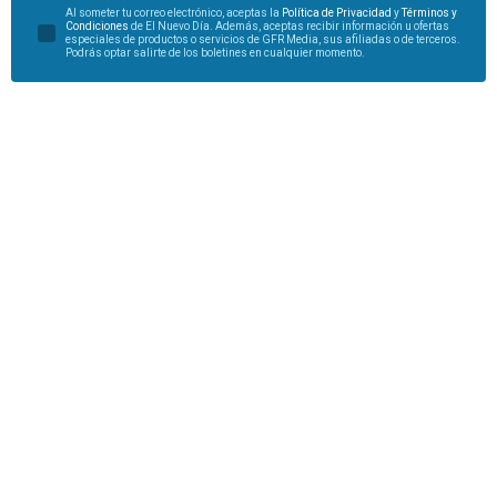
Al someter tu correo electrónico, aceptas la
Política de Privacidad
y
Términos y
Condiciones
de El Nuevo Día. Además, aceptas recibir información u ofertas
especiales de productos o servicios de GFR Media, sus afiliadas o de terceros.
Podrás optar salirte de los boletines en cualquier momento.