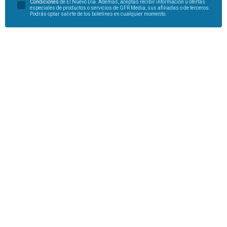
Condiciones
de El Nuevo Día. Además, aceptas recibir información u ofertas
especiales de productos o servicios de GFR Media, sus afiliadas o de terceros.
Podrás optar salirte de los boletines en cualquier momento.