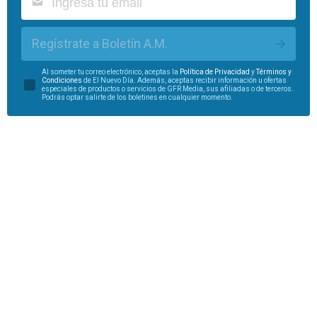
Regístrate a Boletín A.M.
Al someter tu correo electrónico, aceptas la
Política de Privacidad
y
Términos y
Condiciones
de El Nuevo Día. Además, aceptas recibir información u ofertas
especiales de productos o servicios de GFR Media, sus afiliadas o de terceros.
Podrás optar salirte de los boletines en cualquier momento.