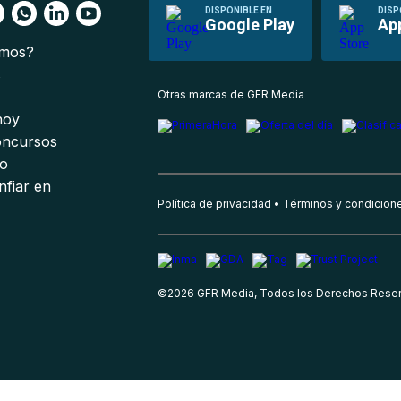
DISPONIBLE EN
DISP
Google Play
Ap
omos?
s
Otras marcas de GFR Media
 hoy
oncursos
io
nfiar en
Política de privacidad
Términos y condicion
©
2026
GFR Media, Todos los Derechos Rese