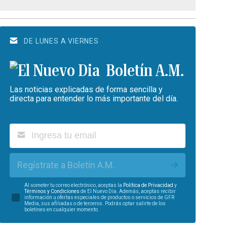
DE LUNES A VIERNES
Boletín A.M.
Las noticias explicadas de forma sencilla y
directa para entender lo más importante del día.
Regístrate a Boletín A.M.
Al someter tu correo electrónico, aceptas la
Política de Privacidad
y
Términos y Condiciones
de El Nuevo Día. Además, aceptas recibir
información u ofertas especiales de productos o servicios de GFR
Media, sus afiliadas o de terceros. Podrás optar salirte de los
boletines en cualquier momento.