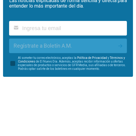
Las noticias explicadas de forma sencilla y directa para
entender lo más importante del día.
Regístrate a Boletín A.M.
Al someter tu correo electrónico, aceptas la
Política de Privacidad
y
Términos y
Condiciones
de El Nuevo Día. Además, aceptas recibir información u ofertas
especiales de productos o servicios de GFR Media, sus afiliadas o de terceros.
Podrás optar salirte de los boletines en cualquier momento.