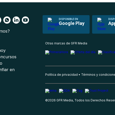
DISPONIBLE EN
DISP
Google Play
Ap
omos?
s
Otras marcas de GFR Media
 hoy
oncursos
io
nfiar en
Política de privacidad
Términos y condicion
©
2026
GFR Media, Todos los Derechos Rese