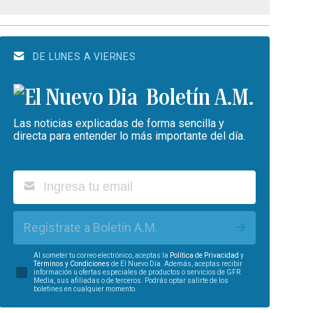
DE LUNES A VIERNES
Boletín A.M.
Las noticias explicadas de forma sencilla y
directa para entender lo más importante del día.
Regístrate a Boletín A.M.
Al someter tu correo electrónico, aceptas la
Política de Privacidad
y
Términos y Condiciones
de El Nuevo Día. Además, aceptas recibir
información u ofertas especiales de productos o servicios de GFR
Media, sus afiliadas o de terceros. Podrás optar salirte de los
boletines en cualquier momento.