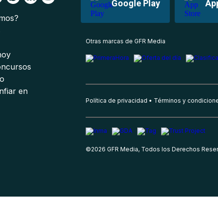
Google Play
Ap
omos?
s
Otras marcas de GFR Media
 hoy
oncursos
io
nfiar en
Política de privacidad
Términos y condicion
©
2026
GFR Media, Todos los Derechos Rese