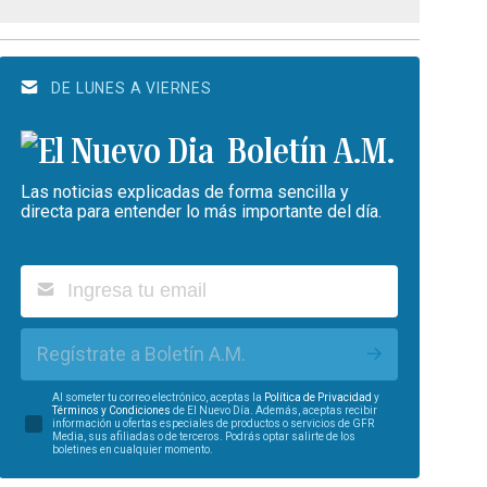
DE LUNES A VIERNES
Boletín A.M.
Las noticias explicadas de forma sencilla y
directa para entender lo más importante del día.
Regístrate a Boletín A.M.
Al someter tu correo electrónico, aceptas la
Política de Privacidad
y
Términos y Condiciones
de El Nuevo Día. Además, aceptas recibir
información u ofertas especiales de productos o servicios de GFR
Media, sus afiliadas o de terceros. Podrás optar salirte de los
boletines en cualquier momento.