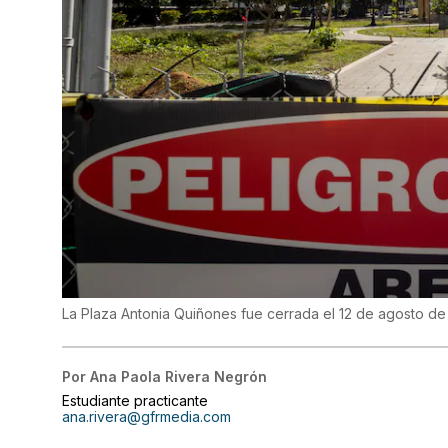
La Plaza Antonia Quiñones fue cerrada el 12 de agosto d
Por
Ana Paola Rivera Negrón
Estudiante practicante
ana.rivera@gfrmedia.com