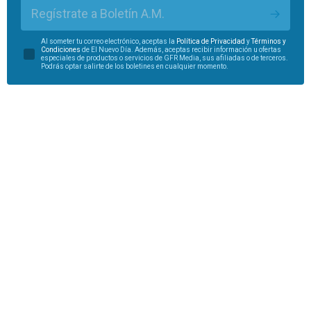
Regístrate a Boletín A.M.
Al someter tu correo electrónico, aceptas la
Política de Privacidad
y
Términos y
Condiciones
de El Nuevo Día. Además, aceptas recibir información u ofertas
especiales de productos o servicios de GFR Media, sus afiliadas o de terceros.
Podrás optar salirte de los boletines en cualquier momento.