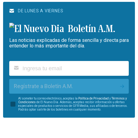
DE LUNES A VIERNES
Boletín A.M.
Las noticias explicadas de forma sencilla y directa para
entender lo más importante del día.
Regístrate a Boletín A.M.
Al someter tu correo electrónico, aceptas la
Política de Privacidad
y
Términos y
Condiciones
de El Nuevo Día. Además, aceptas recibir información u ofertas
especiales de productos o servicios de GFR Media, sus afiliadas o de terceros.
Podrás optar salirte de los boletines en cualquier momento.