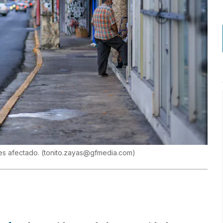
ses afectado.
(
tonito.zayas@gfmedia.com
)