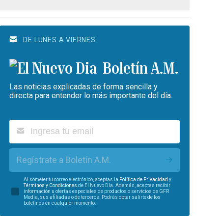
DE LUNES A VIERNES
Boletín A.M.
Las noticias explicadas de forma sencilla y
directa para entender lo más importante del día.
Regístrate a Boletín A.M.
Al someter tu correo electrónico, aceptas la
Política de Privacidad
y
Términos y Condiciones
de El Nuevo Día. Además, aceptas recibir
información u ofertas especiales de productos o servicios de GFR
Media, sus afiliadas o de terceros. Podrás optar salirte de los
boletines en cualquier momento.