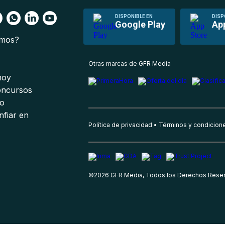
DISPONIBLE EN
DISP
Google Play
Ap
omos?
s
Otras marcas de GFR Media
 hoy
oncursos
io
nfiar en
Política de privacidad
Términos y condicion
©
2026
GFR Media, Todos los Derechos Rese