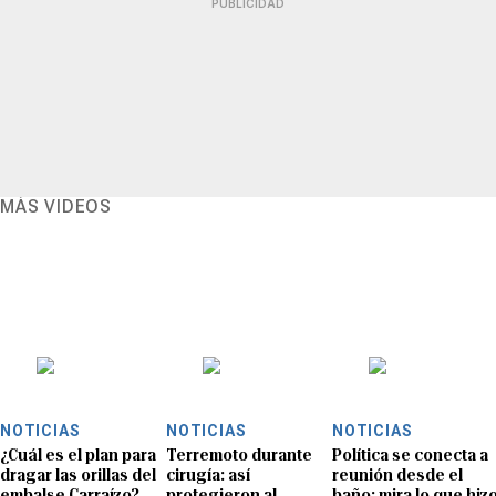
PUBLICIDAD
MÁS VIDEOS
NOTICIAS
NOTICIAS
NOTICIAS
¿Cuál es el plan para
Terremoto durante
Política se conecta a
dragar las orillas del
cirugía: así
reunión desde el
embalse Carraízo?
protegieron al
baño: mira lo que hiz