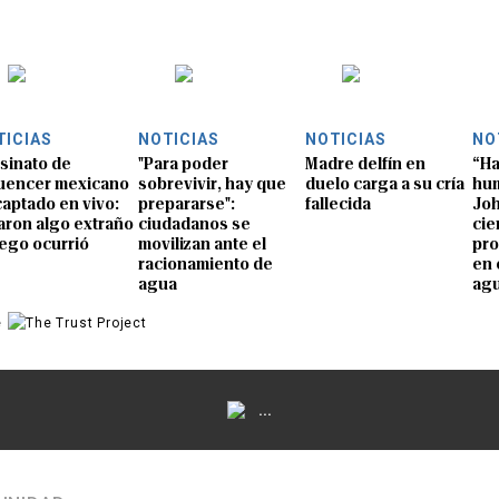
TICIAS
NOTICIAS
NOTICIAS
NO
sinato de
"Para poder
Madre delfín en
“Ha
luencer mexicano
sobrevivir, hay que
duelo carga a su cría
hum
captado en vivo:
prepararse":
fallecida
Joh
aron algo extraño
ciudadanos se
cie
uego ocurrió
movilizan ante el
pro
racionamiento de
en 
agua
ag
e
...