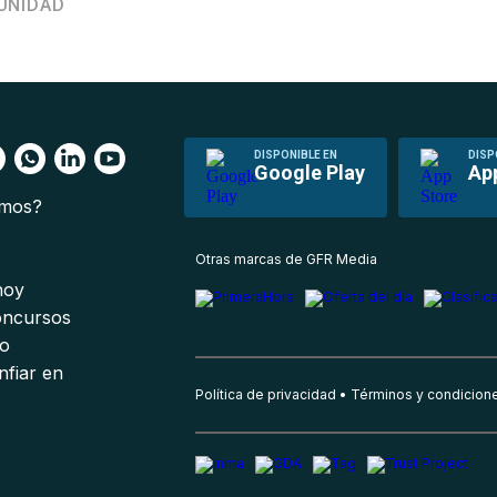
UNIDAD
DISPONIBLE EN
DISP
Google Play
Ap
omos?
s
Otras marcas de GFR Media
 hoy
oncursos
io
nfiar en
Política de privacidad
Términos y condicion