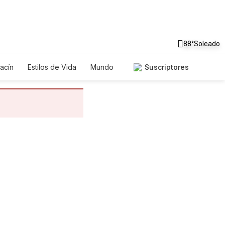
88°
Soleado
acín
Estilos de Vida
Mundo
Suscriptores
egos
Lotería
Vídeos
tos
Especiales