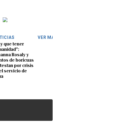
TICIAS
VER MÁS
y que tener
anidad”:
anna Rosaly y
ntos de boricuas
testan por crisis
el servicio de
ua