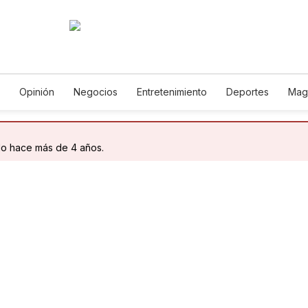
Opinión
Negocios
Entretenimiento
Deportes
Mag
ncia y Ambiente
Gastronomía
De Viaje
Tecnología
Ju
h
Podcasts
Horóscopos
Newsletters
Feriados
Edic
do hace más de 4 años.