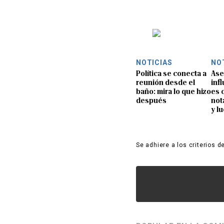
NOTICIAS
NO
Política se conecta a
Ase
reunión desde el
inf
baño: mira lo que hizo
es 
después
not
y l
Se adhiere a los criterios d