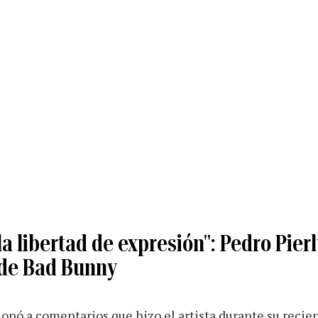
a libertad de expresión": Pedro Pierl
de Bad Bunny
onó a comentarios que hizo el artista durante su recie