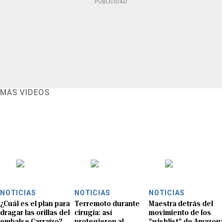
PUBLICIDAD
MÁS VIDEOS
NOTICIAS
NOTICIAS
NOTICIAS
¿Cuál es el plan para
Terremoto durante
Maestra detrás del
dragar las orillas del
cirugía: así
movimiento de los
embalse Carraízo?
protegieron al
“wishlist” de Amazon