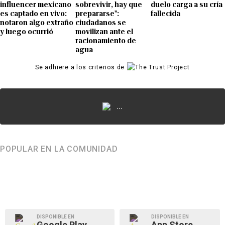
influencer mexicano
sobrevivir, hay que
duelo carga a su cría
es captado en vivo:
prepararse":
fallecida
notaron algo extraño
ciudadanos se
y luego ocurrió
movilizan ante el
racionamiento de
agua
Se adhiere a los criterios de
...
POPULAR EN LA COMUNIDAD
DISPONIBLE EN
DISPONIBLE EN
Google Play
App Store