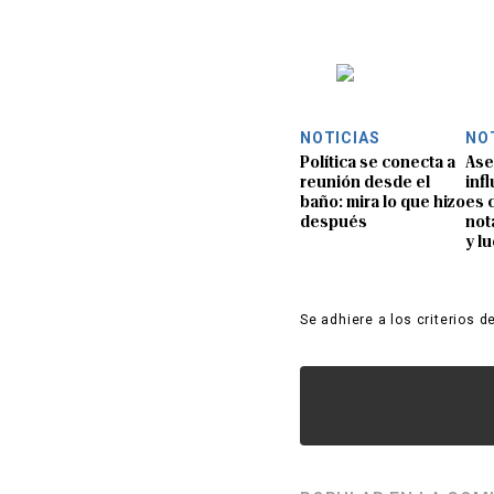
NOTICIAS
NO
Política se conecta a
Ase
reunión desde el
inf
baño: mira lo que hizo
es 
después
not
y l
Se adhiere a los criterios d