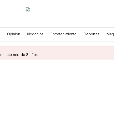
Opinión
Negocios
Entretenimiento
Deportes
Mag
ncia y Ambiente
Gastronomía
De Viaje
Tecnología
Ju
h
Podcasts
Horóscopos
Newsletters
Feriados
Edic
do hace más de 8 años.