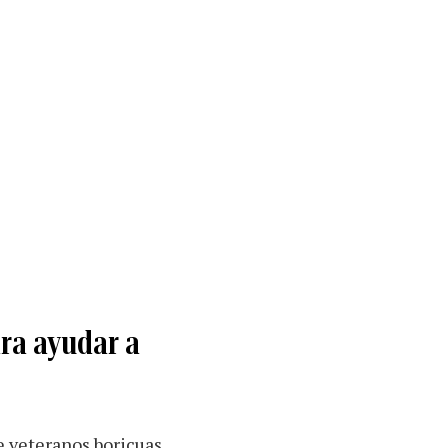
ara ayudar a
e veteranos boricuas.