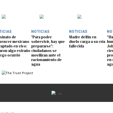
TICIAS
NOTICIAS
NOTICIAS
NO
sinato de
"Para poder
Madre delfín en
“Ha
luencer mexicano
sobrevivir, hay que
duelo carga a su cría
hum
captado en vivo:
prepararse":
fallecida
Joh
aron algo extraño
ciudadanos se
cie
uego ocurrió
movilizan ante el
pro
racionamiento de
en 
agua
ag
e
...