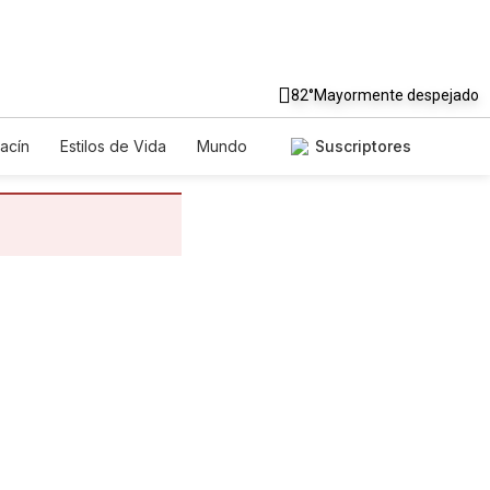
82°
Mayormente despejado
acín
Estilos de Vida
Mundo
Suscriptores
egos
Lotería
Vídeos
tos
Especiales