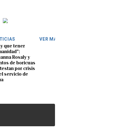
TICIAS
VER MÁS
y que tener
anidad”:
anna Rosaly y
ntos de boricuas
testan por crisis
el servicio de
ua