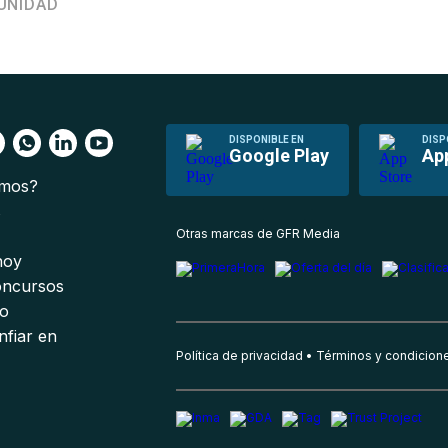
UNIDAD
DISPONIBLE EN
DISP
Google Play
Ap
omos?
s
Otras marcas de GFR Media
 hoy
oncursos
io
nfiar en
Política de privacidad
Términos y condicion