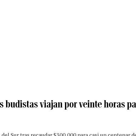
 budistas viajan por veinte horas p
del Sur tras recaudar $300,000 para casi un centenar d