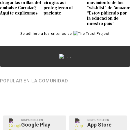
dragar las orillas del
cirugía: así
movimiento de los
embalse Carraízo?
protegieron al
“wishlist” de Amazon
Aquí te explicamos
paciente
“Estoy pidiendo por
la educación de
nuestro país”
Se adhiere a los criterios de
...
POPULAR EN LA COMUNIDAD
DISPONIBLE EN
DISPONIBLE EN
Google Play
App Store