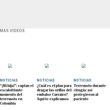
MÁS VIDEOS
NOTICIAS
NOTICIAS
NOTICIAS
“¡Mi hija!”: captan el
¿Cuál es el plan para
Terremoto durante
escalofriante
dragar las orillas del
cirugía: así
momento del
embalse Carraízo?
protegieron al
terremoto en
Aquí te explicamos
paciente
Colombia