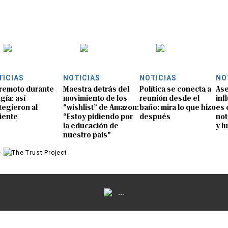
TICIAS
NOTICIAS
NOTICIAS
NO
remoto durante
Maestra detrás del
Política se conecta a
Ase
gía: así
movimiento de los
reunión desde el
inf
tegieron al
“wishlist” de Amazon:
baño: mira lo que hizo
es 
iente
“Estoy pidiendo por
después
not
la educación de
y l
nuestro país”
e
...