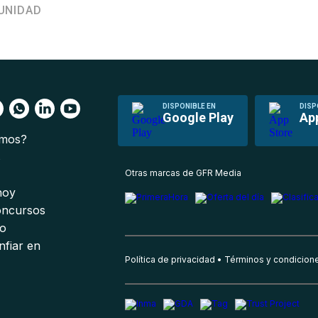
UNIDAD
DISPONIBLE EN
DISP
Google Play
Ap
omos?
s
Otras marcas de GFR Media
 hoy
oncursos
io
nfiar en
Política de privacidad
Términos y condicion