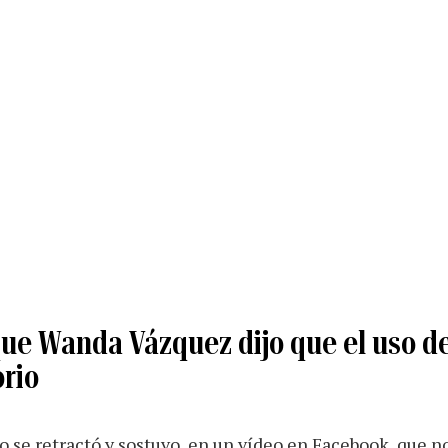
ue Wanda Vázquez dijo que el uso d
orio
 se retractó y sostuvo, en un vídeo en Facebook, que no