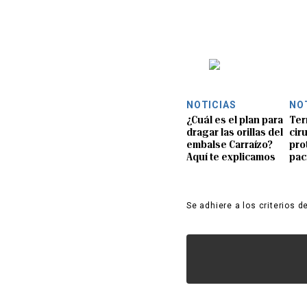
NOTICIAS
NO
¿Cuál es el plan para
Ter
dragar las orillas del
ciru
embalse Carraízo?
pro
Aquí te explicamos
pac
Se adhiere a los criterios d