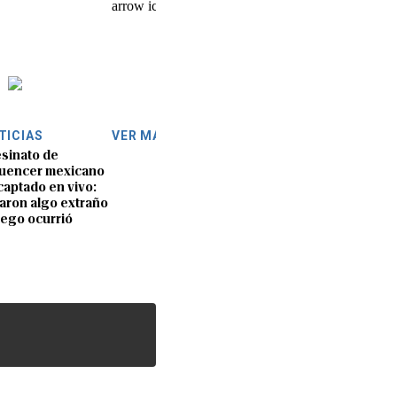
TICIAS
VER MÁS
sinato de
luencer mexicano
captado en vivo:
aron algo extraño
uego ocurrió