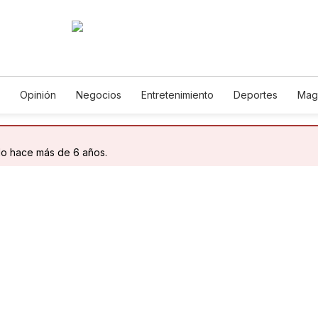
Opinión
Negocios
Entretenimiento
Deportes
Mag
ncia y Ambiente
Gastronomía
De Viaje
Tecnología
Ju
h
Podcasts
Horóscopos
Newsletters
Feriados
Edic
do hace más de 6 años.