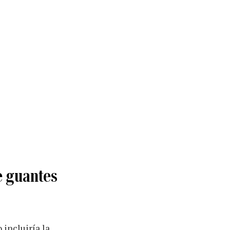
e guantes
 incluiría la