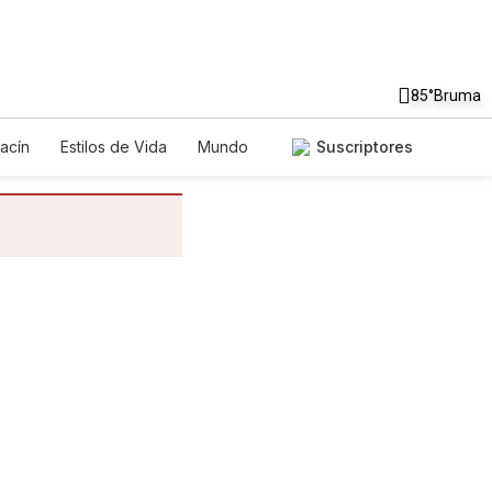
85°
Bruma
acín
Estilos de Vida
Mundo
Suscriptores
egos
Lotería
Vídeos
tos
Especiales