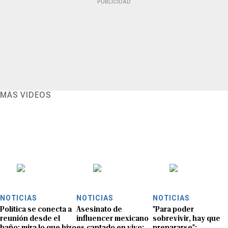
PUBLICIDAD
MÁS VIDEOS
NOTICIAS
NOTICIAS
NOTICIAS
Política se conecta a
Asesinato de
"Para poder
reunión desde el
influencer mexicano
sobrevivir, hay que
baño: mira lo que hizo
es captado en vivo:
prepararse":