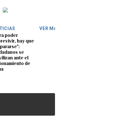
TICIAS
VER MÁS
ra poder
revivir, hay que
pararse":
dadanos se
ilizan ante el
ionamiento de
ua