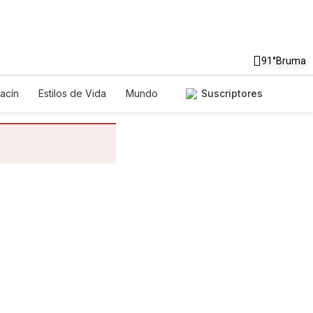
91°
Bruma
acín
Estilos de Vida
Mundo
Suscriptores
egos
Lotería
Vídeos
tos
Especiales