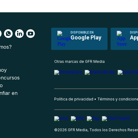
DISPONIBLE EN
DISP
Google Play
Ap
omos?
s
Otras marcas de GFR Media
 hoy
oncursos
io
nfiar en
Política de privacidad
Términos y condicion
©
2026
GFR Media, Todos los Derechos Rese