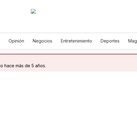
Opinión
Negocios
Entretenimiento
Deportes
Mag
ncia y Ambiente
Gastronomía
De Viaje
Tecnología
Ju
h
Podcasts
Horóscopos
Newsletters
Feriados
Edic
do hace más de 5 años.