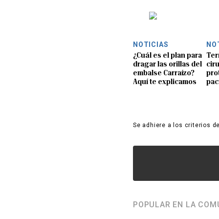
NOTICIAS
NO
¿Cuál es el plan para
Ter
dragar las orillas del
ciru
embalse Carraízo?
pro
Aquí te explicamos
pac
Se adhiere a los criterios d
POPULAR EN LA COM