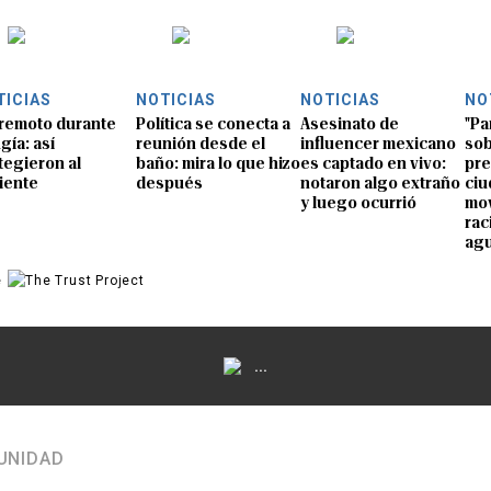
TICIAS
NOTICIAS
NOTICIAS
NO
remoto durante
Política se conecta a
Asesinato de
"Pa
gía: así
reunión desde el
influencer mexicano
sob
tegieron al
baño: mira lo que hizo
es captado en vivo:
pre
iente
después
notaron algo extraño
ciu
y luego ocurrió
mov
rac
ag
e
...
UNIDAD