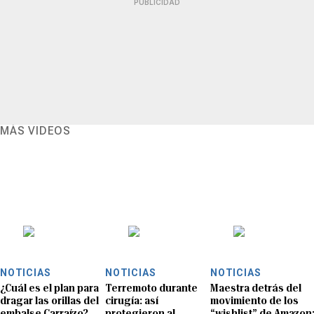
PUBLICIDAD
MÁS VIDEOS
NOTICIAS
NOTICIAS
NOTICIAS
¿Cuál es el plan para
Terremoto durante
Maestra detrás del
dragar las orillas del
cirugía: así
movimiento de los
embalse Carraízo?
protegieron al
“wishlist” de Amazon