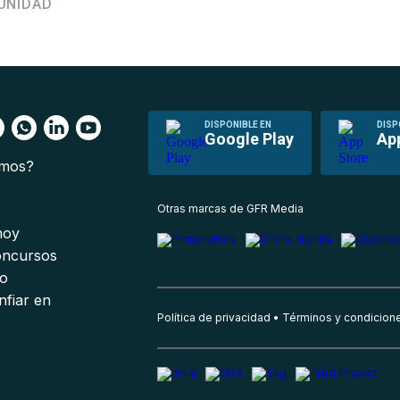
UNIDAD
DISPONIBLE EN
DISP
Google Play
Ap
omos?
s
Otras marcas de GFR Media
 hoy
oncursos
io
nfiar en
Política de privacidad
Términos y condicion