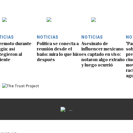
TICIAS
NOTICIAS
NOTICIAS
NO
remoto durante
Política se conecta a
Asesinato de
"Pa
gía: así
reunión desde el
influencer mexicano
sob
tegieron al
baño: mira lo que hizo
es captado en vivo:
pre
iente
después
notaron algo extraño
ciu
y luego ocurrió
mov
rac
ag
e
...