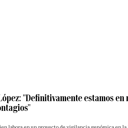
 López: "Definitivamente estamos en
ontagios"
ien labora en un proyecto de vigilancia genómica en la