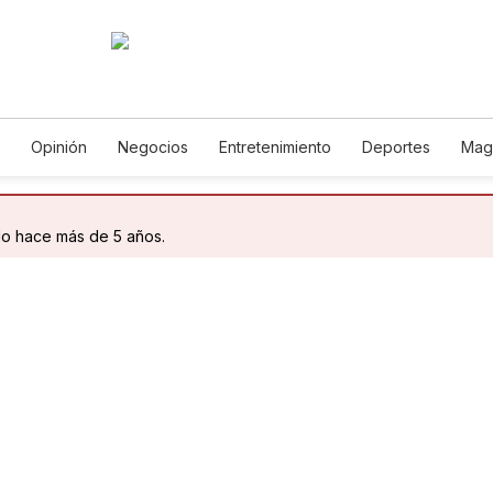
Opinión
Negocios
Entretenimiento
Deportes
Mag
ncia y Ambiente
Gastronomía
De Viaje
Tecnología
Ju
h
Podcasts
Horóscopos
Newsletters
Feriados
Edic
do hace más de 5 años.