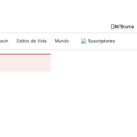
86°
Bruma
acín
Estilos de Vida
Mundo
Suscriptores
egos
Lotería
Vídeos
tos
Especiales