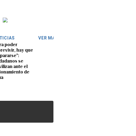
TICIAS
VER MÁS
ra poder
revivir, hay que
pararse":
dadanos se
ilizan ante el
ionamiento de
ua