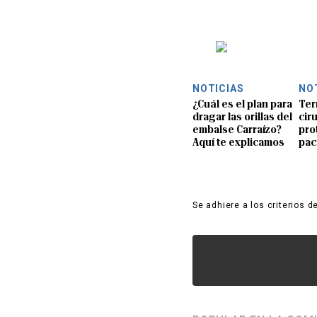
NOTICIAS
NO
¿Cuál es el plan para
Ter
dragar las orillas del
ciru
embalse Carraízo?
pro
Aquí te explicamos
pac
Se adhiere a los criterios d