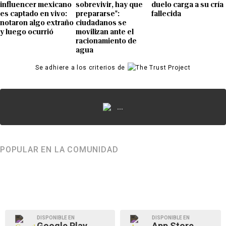
influencer mexicano
sobrevivir, hay que
duelo carga a su cría
es captado en vivo:
prepararse":
fallecida
notaron algo extraño
ciudadanos se
y luego ocurrió
movilizan ante el
racionamiento de
agua
Se adhiere a los criterios de
...
POPULAR EN LA COMUNIDAD
DISPONIBLE EN
DISPONIBLE EN
Google Play
App Store