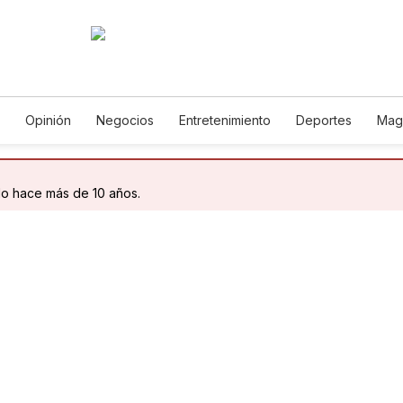
Opinión
Negocios
Entretenimiento
Deportes
Mag
ncia y Ambiente
Gastronomía
De Viaje
Tecnología
Ju
h
Podcasts
Horóscopos
Newsletters
Feriados
Edic
do hace más de 10 años.