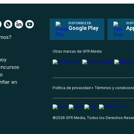
DISPONIBLE EN
DISP
Google Play
Ap
omos?
s
Otras marcas de GFR Media
 hoy
oncursos
io
nfiar en
Política de privacidad
Términos y condicion
©
2026
GFR Media, Todos los Derechos Rese