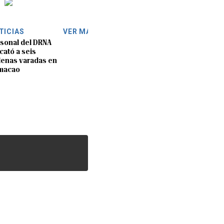
TICIAS
VER MÁS
sonal del DRNA
cató a seis
lenas varadas en
macao