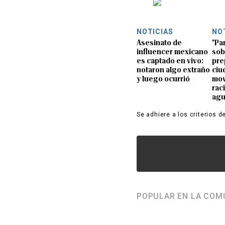
NOTICIAS
NO
Asesinato de
"Pa
influencer mexicano
sob
es captado en vivo:
pre
notaron algo extraño
ciu
y luego ocurrió
mov
rac
ag
Se adhiere a los criterios d
POPULAR EN LA COM