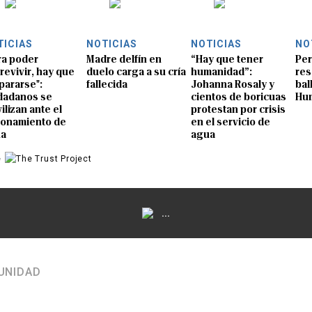
TICIAS
NOTICIAS
NOTICIAS
NO
ra poder
Madre delfín en
“Hay que tener
Per
revivir, hay que
duelo carga a su cría
humanidad”:
res
pararse":
fallecida
Johanna Rosaly y
bal
dadanos se
cientos de boricuas
Hu
ilizan ante el
protestan por crisis
ionamiento de
en el servicio de
ua
agua
e
...
UNIDAD