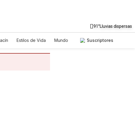
91°
Lluvias dispersas
acín
Estilos de Vida
Mundo
Suscriptores
egos
Lotería
Vídeos
tos
Especiales