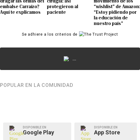
dragar las orillas del
cirugía: así
movimiento de los
embalse Carraízo?
protegieron al
“wishlist” de Amazon
Aquí te explicamos
paciente
“Estoy pidiendo por
la educación de
nuestro país”
Se adhiere a los criterios de
...
POPULAR EN LA COMUNIDAD
DISPONIBLE EN
DISPONIBLE EN
Google Play
App Store