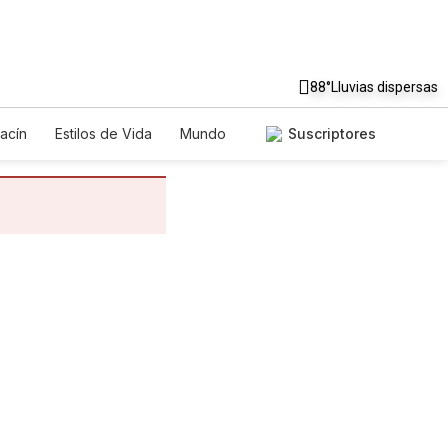
88°
Lluvias dispersas
acín
Estilos de Vida
Mundo
Suscriptores
egos
Lotería
Vídeos
tos
Especiales