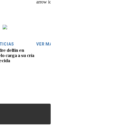
TICIAS
VER MÁS
re delfín en
lo carga a su cría
lecida