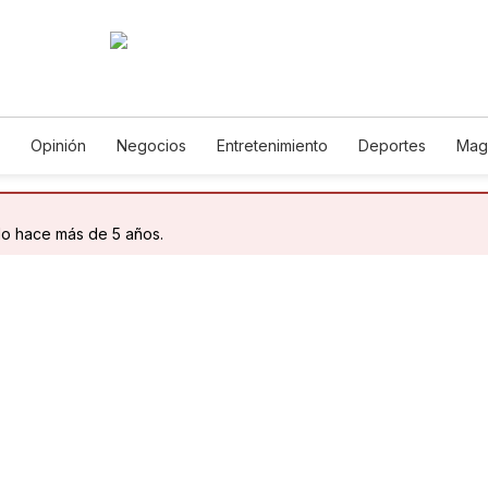
Opinión
Negocios
Entretenimiento
Deportes
Mag
ncia y Ambiente
Gastronomía
De Viaje
Tecnología
Ju
h
Podcasts
Horóscopos
Newsletters
Feriados
Edic
do hace más de 5 años.