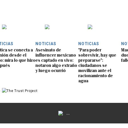
TICIAS
NOTICIAS
NOTICIAS
NO
ítica se conecta a
Asesinato de
"Para poder
Mad
nión desde el
influencer mexicano
sobrevivir, hay que
due
o: mira lo que hizo
es captado en vivo:
prepararse":
fal
spués
notaron algo extraño
ciudadanos se
y luego ocurrió
movilizan ante el
racionamiento de
agua
e
...