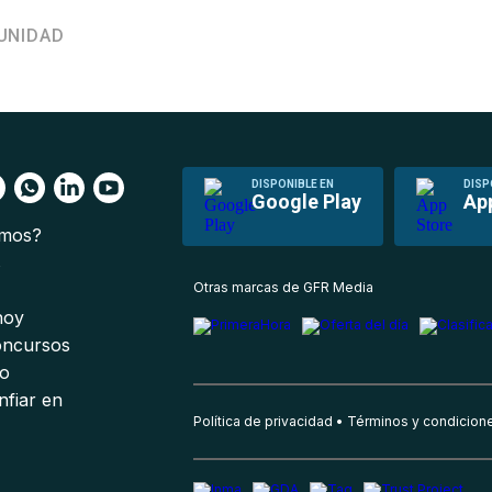
UNIDAD
DISPONIBLE EN
DISP
Google Play
Ap
omos?
s
Otras marcas de GFR Media
 hoy
oncursos
io
nfiar en
Política de privacidad
Términos y condicion