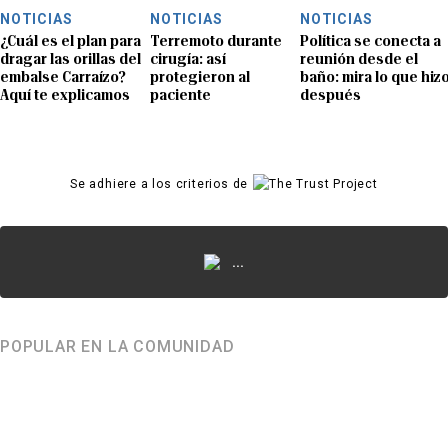
NOTICIAS
NOTICIAS
NOTICIAS
¿Cuál es el plan para
Terremoto durante
Política se conecta a
dragar las orillas del
cirugía: así
reunión desde el
embalse Carraízo?
protegieron al
baño: mira lo que hiz
Aquí te explicamos
paciente
después
Se adhiere a los criterios de
...
POPULAR EN LA COMUNIDAD