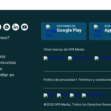
DISPONIBLE EN
DISP
Google Play
Ap
omos?
s
Otras marcas de GFR Media
 hoy
oncursos
io
nfiar en
Política de privacidad
Términos y condicion
©
2026
GFR Media, Todos los Derechos Rese