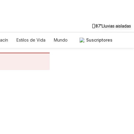
87°
Lluvias aisladas
acín
Estilos de Vida
Mundo
Suscriptores
egos
Lotería
Vídeos
tos
Especiales