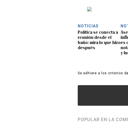
NOTICIAS
NO
Política se conecta a
Ase
reunión desde el
inf
baño: mira lo que hizo
es 
después
not
y l
Se adhiere a los criterios d
POPULAR EN LA COM