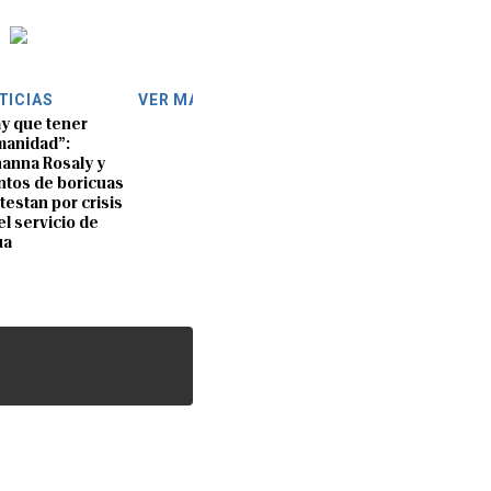
TICIAS
VER MÁS
y que tener
anidad”:
anna Rosaly y
ntos de boricuas
testan por crisis
el servicio de
ua