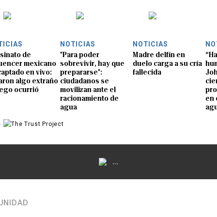
TICIAS
NOTICIAS
NOTICIAS
NO
sinato de
"Para poder
Madre delfín en
“Ha
luencer mexicano
sobrevivir, hay que
duelo carga a su cría
hum
captado en vivo:
prepararse":
fallecida
Joh
aron algo extraño
ciudadanos se
cie
uego ocurrió
movilizan ante el
pro
racionamiento de
en 
agua
ag
e
...
UNIDAD