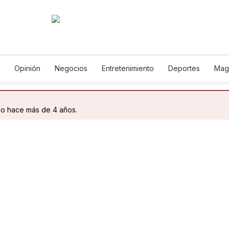
Opinión
Negocios
Entretenimiento
Deportes
Mag
ncia y Ambiente
Gastronomía
De Viaje
Tecnología
Ju
h
Podcasts
Horóscopos
Newsletters
Feriados
Edic
do hace más de 4 años.