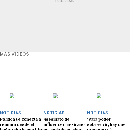
PUBLICIDAD
MÁS VIDEOS
NOTICIAS
NOTICIAS
NOTICIAS
Política se conecta a
Asesinato de
"Para poder
reunión desde el
influencer mexicano
sobrevivir, hay que
baño: mira lo que hizo
es captado en vivo:
prepararse":