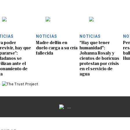
TICIAS
NOTICIAS
NOTICIAS
NO
ra poder
Madre delfín en
“Hay que tener
Per
revivir, hay que
duelo carga a su cría
humanidad”:
res
pararse":
fallecida
Johanna Rosaly y
bal
dadanos se
cientos de boricuas
Hu
ilizan ante el
protestan por crisis
ionamiento de
en el servicio de
ua
agua
e
...