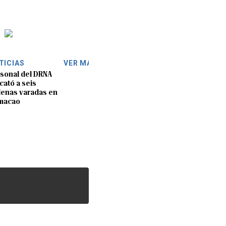
TICIAS
VER MÁS
sonal del DRNA
cató a seis
lenas varadas en
macao