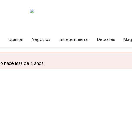
Opinión
Negocios
Entretenimiento
Deportes
Mag
ncia y Ambiente
Gastronomía
De Viaje
Tecnología
Ju
h
Podcasts
Horóscopos
Newsletters
Feriados
Edic
do hace más de 4 años.