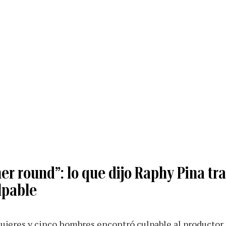
mer round”: lo que dijo Raphy Pina tra
lpable
mujeres y cinco hombres encontró culpable al productor