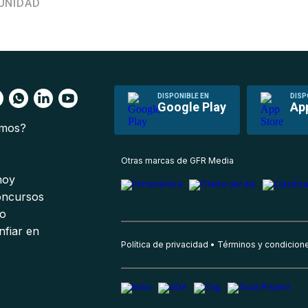
UNIDAD
DISPONIBLE EN
DISP
Google Play
Ap
omos?
s
Otras marcas de GFR Media
 hoy
oncursos
io
nfiar en
Política de privacidad
Términos y condicion