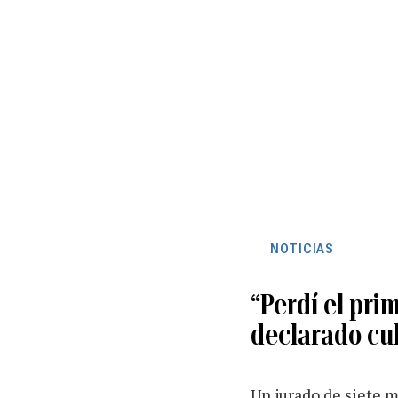
NOTICIAS
“Perdí el pri
declarado cu
Un jurado de siete 