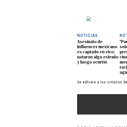
NOTICIAS
NO
Asesinato de
"Pa
influencer mexicano
sob
es captado en vivo:
pre
notaron algo extraño
ciu
y luego ocurrió
mov
rac
ag
Se adhiere a los criterios d