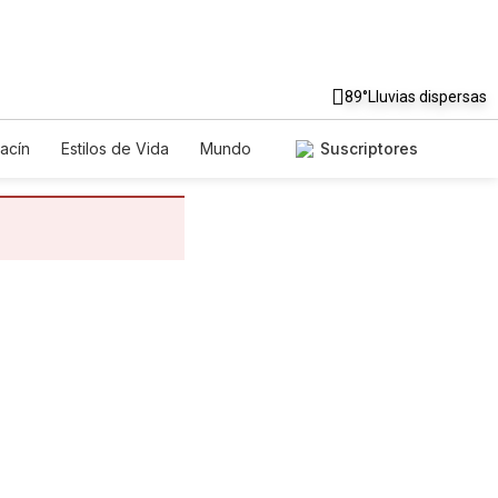
89°
Lluvias dispersas
acín
Estilos de Vida
Mundo
Suscriptores
egos
Lotería
Vídeos
tos
Especiales