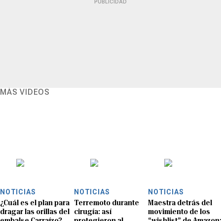
PUBLICIDAD
MÁS VIDEOS
NOTICIAS
NOTICIAS
NOTICIAS
¿Cuál es el plan para
Terremoto durante
Maestra detrás del
dragar las orillas del
cirugía: así
movimiento de los
embalse Carraízo?
protegieron al
“wishlist” de Amazon