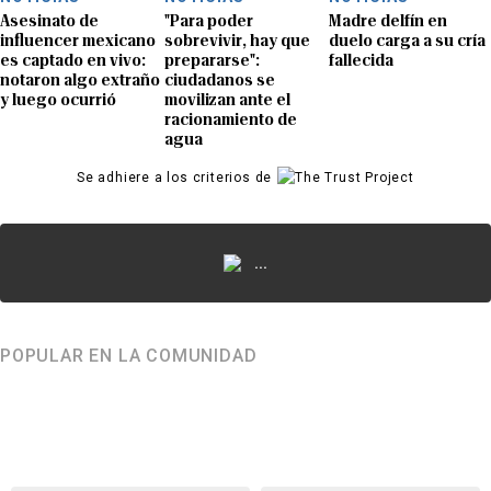
Asesinato de
"Para poder
Madre delfín en
influencer mexicano
sobrevivir, hay que
duelo carga a su cría
es captado en vivo:
prepararse":
fallecida
notaron algo extraño
ciudadanos se
y luego ocurrió
movilizan ante el
racionamiento de
agua
Se adhiere a los criterios de
...
POPULAR EN LA COMUNIDAD