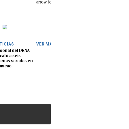
TICIAS
VER MÁS
sonal del DRNA
cató a seis
lenas varadas en
macao