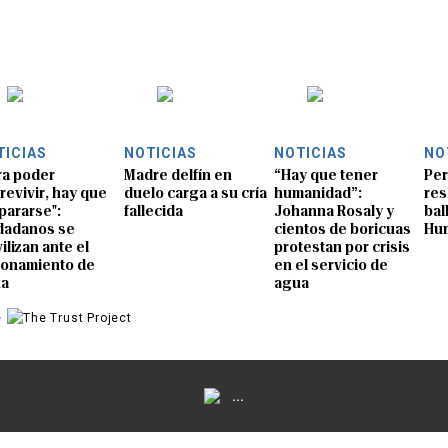
TICIAS
NOTICIAS
NOTICIAS
NO
ra poder
Madre delfín en
“Hay que tener
Per
revivir, hay que
duelo carga a su cría
humanidad”:
res
pararse":
fallecida
Johanna Rosaly y
bal
dadanos se
cientos de boricuas
Hu
ilizan ante el
protestan por crisis
ionamiento de
en el servicio de
ua
agua
e
...