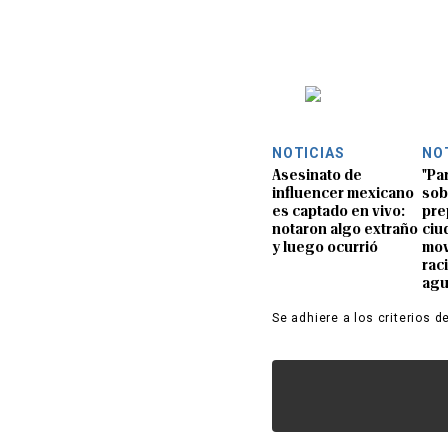
NOTICIAS
NO
Asesinato de
"Pa
influencer mexicano
sob
es captado en vivo:
pre
notaron algo extraño
ciu
y luego ocurrió
mov
rac
ag
Se adhiere a los criterios d