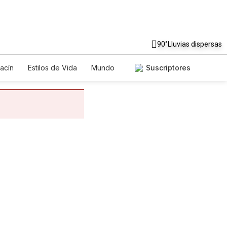
90°
Lluvias dispersas
acín
Estilos de Vida
Mundo
Suscriptores
egos
Lotería
Vídeos
tos
Especiales