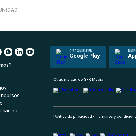
UNIDAD
DISPONIBLE EN
DISP
Google Play
Ap
omos?
s
Otras marcas de GFR Media
 hoy
oncursos
io
nfiar en
Política de privacidad
Términos y condicion