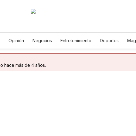
Opinión
Negocios
Entretenimiento
Deportes
Mag
ncia y Ambiente
Gastronomía
De Viaje
Tecnología
Ju
h
Podcasts
Horóscopos
Newsletters
Feriados
Edic
do hace más de 4 años.