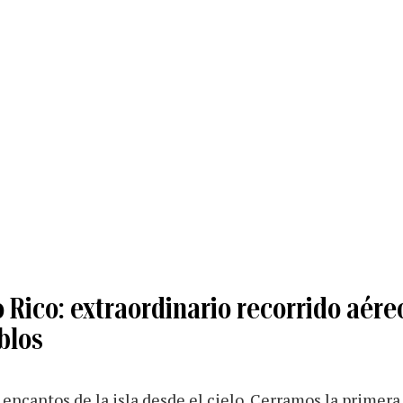
Rico: extraordinario recorrido aére
blos
encantos de la isla desde el cielo. Cerramos la primer