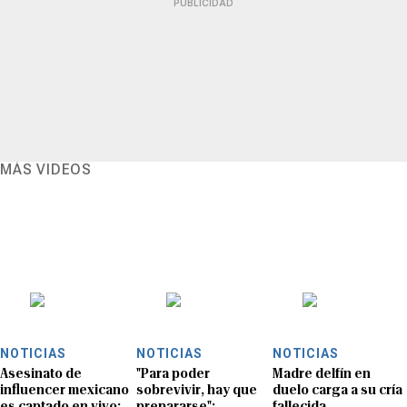
PUBLICIDAD
MÁS VIDEOS
NOTICIAS
NOTICIAS
NOTICIAS
Asesinato de
"Para poder
Madre delfín en
influencer mexicano
sobrevivir, hay que
duelo carga a su cría
es captado en vivo:
prepararse":
fallecida