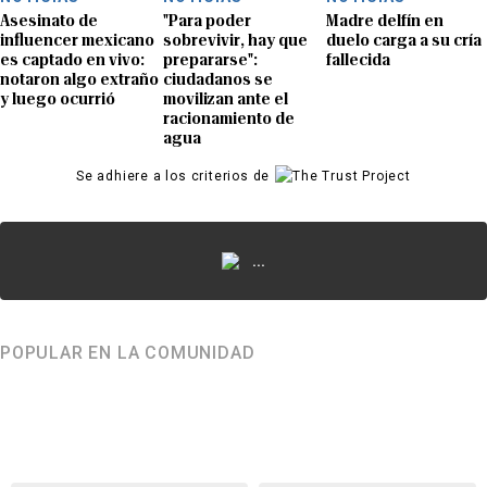
Asesinato de
"Para poder
Madre delfín en
influencer mexicano
sobrevivir, hay que
duelo carga a su cría
es captado en vivo:
prepararse":
fallecida
notaron algo extraño
ciudadanos se
y luego ocurrió
movilizan ante el
racionamiento de
agua
Se adhiere a los criterios de
...
POPULAR EN LA COMUNIDAD