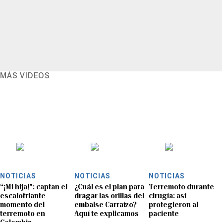
MÁS VIDEOS
NOTICIAS
NOTICIAS
NOTICIAS
“¡Mi hija!”: captan el
¿Cuál es el plan para
Terremoto durante
escalofriante
dragar las orillas del
cirugía: así
momento del
embalse Carraízo?
protegieron al
terremoto en
Aquí te explicamos
paciente